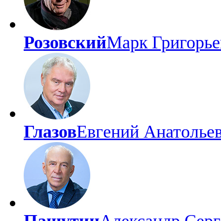
Розовский
Марк Григорье
Глазов
Евгений Анатолье