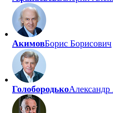
Акимов
Борис Борисович
Голобородько
Александр