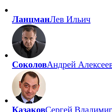
Ланцман
Лев Ильич
Соколов
Андрей Алексее
Казаков
Сергей Владими