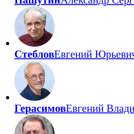
Пашутин
Александр Серг
Стеблов
Евгений Юрьеви
Герасимов
Евгений Влад